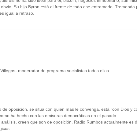
quierdismo ha sido ideal para él, bitcoin, negocios inmobiliario, suminis
 obvio. Su hijo Byron está al frente de todo ese entramado. Tremenda p
 igual a retraso.
illegas- moderador de programa socialistas todos ellos.
de oposición, se situa con quién más le convenga, está "con Dios y con 
 como ha hecho con las emisoras democráticas en el pasado.
e análisis, creen que son de oposición. Radio Rumbos actualmente es d
gicos.