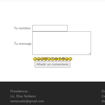
Tu nombre:
Tu mensaje:
Presidencia :
Di
Lic. Elsa Siciliano
Ce
venezuela@gmail.com
d