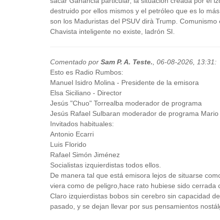
sacar Ganancia particular, la situación creada por el iz
destruido por ellos mismos y el petróleo que es lo más
son los Maduristas del PSUV dirà Trump. Comunismo es
Chavista inteligente no existe, ladrón SI.
Comentado por
Sam P. A. Teste.
,
06-08-2026, 13:31
:
Esto es Radio Rumbos:
Manuel Isidro Molina - Presidente de la emisora
Elsa Siciliano - Director
Jesús "Chuo" Torrealba moderador de programa
Jesús Rafael Sulbaran moderador de programa Mario V
Invitados habituales:
Antonio Ecarri
Luis Florido
Rafael Simón Jiménez
Socialistas izquierdistas todos ellos.
De manera tal que está emisora lejos de situarse como 
viera como de peligro,hace rato hubiese sido cerrada
Claro izquierdistas bobos sin cerebro sin capacidad d
pasado, y se dejan llevar por sus pensamientos nostál