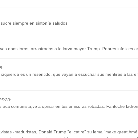
sucre siempre en sintonía saludos
arvas opositoras, arrastradas a la larva mayor Trump. Pobres infelices 
38
:
e izquierda es un resentido, que vayan a escuchar sus mentiras a las 
15:20
:
a de acá comunista,ve a opinar en tus emisoras robadas. Fantoche ladró
vistas -maduristas, Donald Trump "el catire" su lema "make great Amér